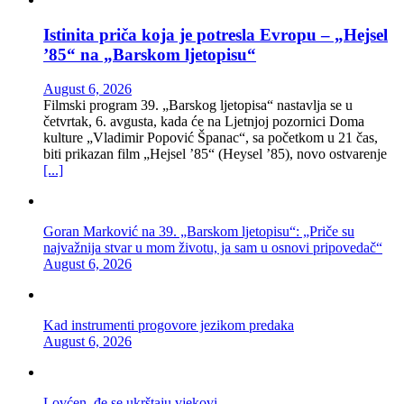
Istinita priča koja je potresla Evropu – „Hejsel
’85“ na „Barskom ljetopisu“
August 6, 2026
Filmski program 39. „Barskog ljetopisa“ nastavlja se u
četvrtak, 6. avgusta, kada će na Ljetnjoj pozornici Doma
kulture „Vladimir Popović Španac“, sa početkom u 21 čas,
biti prikazan film „Hejsel ’85“ (Heysel ’85), novo ostvarenje
[...]
Goran Marković na 39. „Barskom ljetopisu“: „Priče su
najvažnija stvar u mom životu, ja sam u osnovi pripovedač“
August 6, 2026
Kad instrumenti progovore jezikom predaka
August 6, 2026
Lovćen, đe se ukrštaju vjekovi