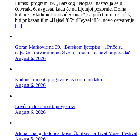
Filmski program 39. „Barskog ljetopisa“ nastavlja se u
četvrtak, 6. avgusta, kada će na Ljetnjoj pozornici Doma
kulture „Vladimir Popović Španac“, sa početkom u 21 čas,
biti prikazan film „Hejsel ’85“ (Heysel ’85), novo ostvarenje
[...]
Goran Marković na 39. „Barskom ljetopisu“: „Priče su
najvažnija stvar u mom životu, ja sam u osnovi pripovedač“
August 6, 2026
Kad instrumenti progovore jezikom predaka
August 6, 2026
Lovćen, đe se ukrštaju vjekovi
August 6, 2026
Alpha Trianguli donosi kosmički džez na Tivat Music Festival
August 5, 2026