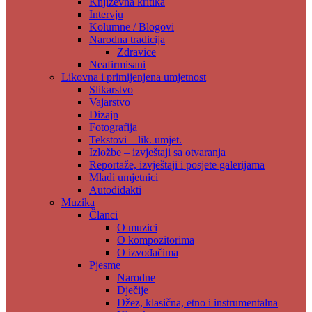
Književna kritika
Intervju
Kolumne / Blogovi
Narodna tradicija
Zdravice
Neafirmisani
Likovna i primijenjena umjetnost
Slikarstvo
Vajarstvo
Dizajn
Fotografija
Tekstovi – lik. umjet.
Izložbe – izvještaji sa otvaranja
Reportaže, izvještaji i posjete galerijama
Mladi umjetnici
Autodidakti
Muzika
Članci
O muzici
O kompozitorima
O izvođačima
Pjesme
Narodne
Dječije
Džez, klasična, etno i instrumentalna