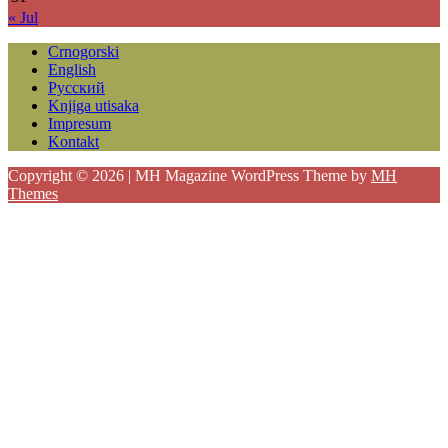
« Jul
Crnogorski
English
Русский
Knjiga utisaka
Impresum
Kontakt
Copyright © 2026 | MH Magazine WordPress Theme by
MH
Themes