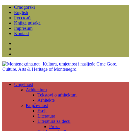
Crnogorski
English
Русский
Knjiga utisaka
Impresum
Kontakt
Facebook
Instagram
YouTube
Umjetnost
Arhitektura
Tekstovi o arhitekturi
Arhitekte
Književnost
Eseji
Literatura
Literatura za đecu
Proza