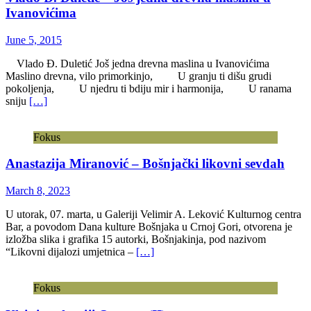
Ivanovićima
June 5, 2015
Vlado Đ. Duletić Još jedna drevna maslina u Ivanovićima
Maslino drevna, vilo primorkinjo, U granju ti dišu grudi
pokoljenja, U njedru ti bdiju mir i harmonija, U ranama
sniju
[…]
Fokus
Anastazija Miranović – Bošnjački likovni sevdah
March 8, 2023
U utorak, 07. marta, u Galeriji Velimir A. Leković Kulturnog centra
Bar, a povodom Dana kulture Bošnjaka u Crnoj Gori, otvorena je
izložba slika i grafika 15 autorki, Bošnjakinja, pod nazivom
“Likovni dijalozi umjetnica –
[…]
Fokus