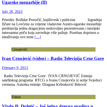
Ugarske monarhije (II)
July 28, 2023
Priredio: Božidar Proročić, književnik i publcista Izgradnja
žičare na Lovćenu za vrijeme vladavine Austro-ugarske monarhije
predstavlja jednu dragocjenu nedovoljno prezentovanu i istorijski
intresantnu priču koja zavređuje više pažnje. Poseban doprinos u
istraživanju ove teme
[…]
Crnojevići
Ivan Crnojević (video) – Radio Televizija Crne Gore
February 9, 2013
Radio Televizija Crne Gore: IVAN CRNOJEVIĆ Emisija
satelitskog programa RTCG o Ivanu Crnojeviću iz serije Svjedoci
vremena. Autorka emisije: Dragana Kršenković Brković
Fokus
Vlado Đ. Duletić – Još jedna drevna maslina u