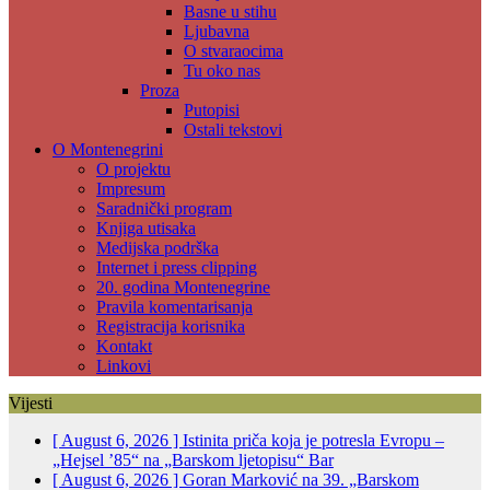
Basne u stihu
Ljubavna
O stvaraocima
Tu oko nas
Proza
Putopisi
Ostali tekstovi
O Montenegrini
O projektu
Impresum
Saradnički program
Knjiga utisaka
Medijska podrška
Internet i press clipping
20. godina Montenegrine
Pravila komentarisanja
Registracija korisnika
Kontakt
Linkovi
Vijesti
[ August 6, 2026 ]
Istinita priča koja je potresla Evropu –
„Hejsel ’85“ na „Barskom ljetopisu“
Bar
[ August 6, 2026 ]
Goran Marković na 39. „Barskom