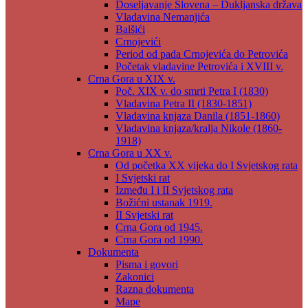
Doseljavanje Slovena – Dukljanska država
Vladavina Nemanjića
Balšići
Crnojevići
Period od pada Crnojevića do Petrovića
Početak vladavine Petrovića i XVIII v.
Crna Gora u XIX v.
Poč. XIX v. do smrti Petra I (1830)
Vladavina Petra II (1830-1851)
Vladavina knjaza Danila (1851-1860)
Vladavina knjaza/kralja Nikole (1860-
1918)
Crna Gora u XX v.
Od početka XX vijeka do I Svjetskog rata
I Svjetski rat
Između I i II Svjetskog rata
Božićni ustanak 1919.
II Svjetski rat
Crna Gora od 1945.
Crna Gora od 1990.
Dokumenta
Pisma i govori
Zakonici
Razna dokumenta
Mape