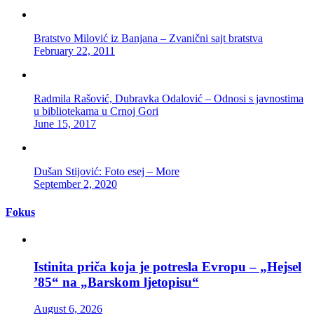
Bratstvo Milović iz Banjana – Zvanični sajt bratstva
February 22, 2011
Radmila Rašović, Dubravka Odalović – Odnosi s javnostima
u bibliotekama u Crnoj Gori
June 15, 2017
Dušan Stijović: Foto esej – More
September 2, 2020
Fokus
Istinita priča koja je potresla Evropu – „Hejsel
’85“ na „Barskom ljetopisu“
August 6, 2026