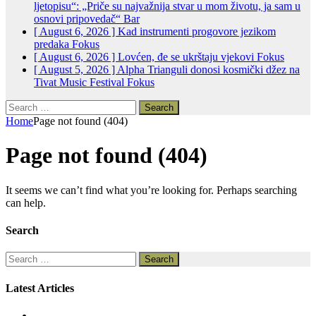
ljetopisu“: „Priče su najvažnija stvar u mom životu, ja sam u
osnovi pripovedač“
Bar
[ August 6, 2026 ]
Kad instrumenti progovore jezikom
predaka
Fokus
[ August 6, 2026 ]
Lovćen, đe se ukrštaju vjekovi
Fokus
[ August 5, 2026 ]
Alpha Trianguli donosi kosmički džez na
Tivat Music Festival
Fokus
Search
for:
Home
Page not found (404)
Page not found (404)
It seems we can’t find what you’re looking for. Perhaps searching
can help.
Search
Search
for:
Latest Articles