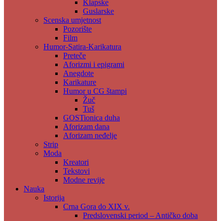
Klapske
Guslarske
Scenska umjetnost
Pozorište
Film
Humor-Satira-Karikatura
Preteče
Aforizmi i epigrami
Anegdote
Karikature
Humor u CG štampi
Žuč
Tuš
GOSTionica duha
Aforizam dana
Aforizam neđelje
Strip
Moda
Kreatori
Tekstovi
Modne revije
Nauka
Istorija
Crna Gora do XIX v.
Predslovenski period – Antičko doba