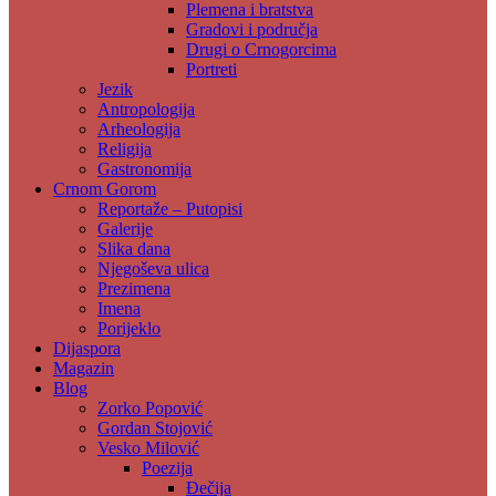
Plemena i bratstva
Gradovi i područja
Drugi o Crnogorcima
Portreti
Jezik
Antropologija
Arheologija
Religija
Gastronomija
Crnom Gorom
Reportaže – Putopisi
Galerije
Slika dana
Njegoševa ulica
Prezimena
Imena
Porijeklo
Dijaspora
Magazin
Blog
Zorko Popović
Gordan Stojović
Vesko Milović
Poezija
Đečija